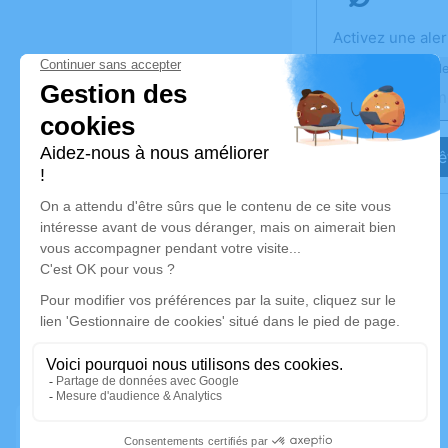
Activez une aler
Recevoir une ale
Je veux êt