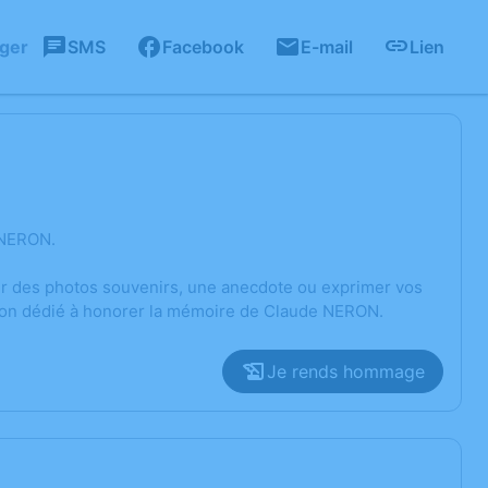
ager
SMS
Facebook
E-mail
Lien
 NERON.
ger des photos souvenirs, une anecdote ou exprimer vos
sion dédié à honorer la mémoire de Claude NERON.
Je rends hommage